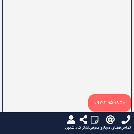
09193959850
تماس
فضای مجازی
معرفی
اشتراک
داشبورد