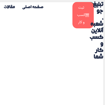
تبلیغ
☀️
ثبت
صفحه اصلی
مقالات
🌙
جو
کسب
،
و کار
شعبه
آنلاین
کسب
و
کار
شما