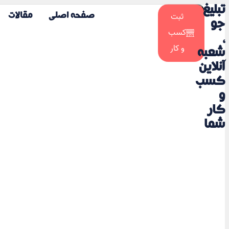
تبلیغ
☀️
ثبت
صفحه اصلی
مقالات
🌙
جو
کسب
،
و کار
شعبه
آنلاین
کسب
و
کار
شما