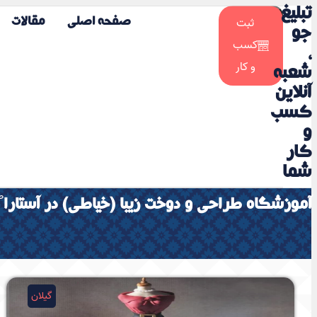
تبلیغ
☀️
ثبت
صفحه اصلی
مقالات
🌙
جو
کسب
،
و کار
شعبه
آنلاین
کسب
و
کار
شما
ص
آموزشگاه طراحی و دوخت زیبا (خیاطی) در آستارا
گیلان