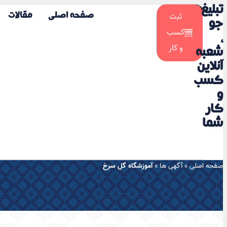
تبلیغ
☀️
ثبت
صفحه اصلی
مقالات
🌙
جو
کسب
،
و کار
شعبه
آنلاین
کسب
و
کار
شما
صفحه اصلی
»
آگهی ها
»
آموزشگاه گل سرخ