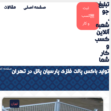
تبلیغ
☀️
ثبت
صفحه اصلی
مقالات
🌙
جو
کسب
،
و کار
شعبه
آنلاین
کسب
و
کار
شما
صفحه اص
تولید باکس پالت فلزی پارسیان پانل در تهران
تهران