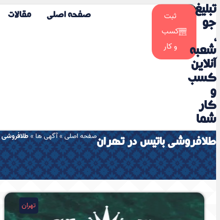
تبلیغ
☀️
ثبت
صفحه اصلی
مقالات
🌙
جو
کسب
،
و کار
شعبه
آنلاین
کسب
و
کار
شما
صفحه اصلی
»
آگهی ها
»
طلافروشی ب
طلافروشی باتیس در تهران
تهران