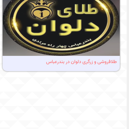
طلافروشی و زرگری دلوان در بندرعباس