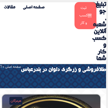
تبلیغ
☀️
ثبت
صفحه اصلی
مقالات
🌙
جو
کسب
،
و کار
شعبه
آنلاین
کسب
و
کار
شما
صفحه اصلی
»
آگ
طلافروشی و زرگری دلوان در بندرعباس
هرمزگان