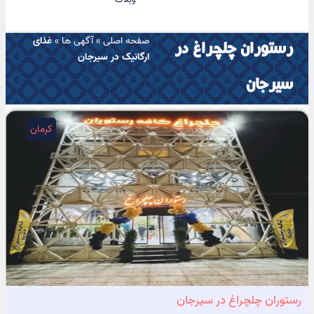
صفحه اصلی
»
آگهی ها
»
غذای
رستوران چلچراغ در
ارگانیک در سیرجان
سیرجان
کرمان
رستوران چلچراغ در سیرجان