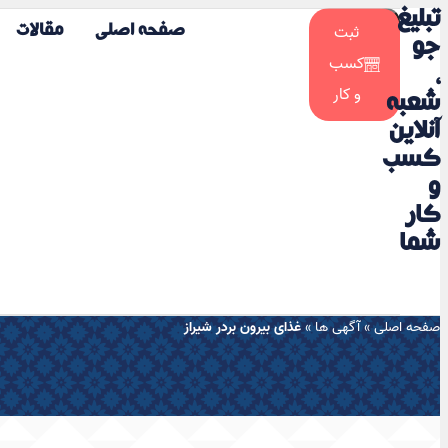
تبلیغ
☀️
ثبت
صفحه اصلی
مقالات
🌙
جو
کسب
،
و کار
شعبه
آنلاین
کسب
و
کار
شما
صفحه اصلی
»
آگهی ها
»
غذای بیرون بردر شیراز