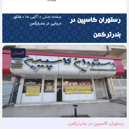
صفحه اصلی
»
آگهی ها
»
غذای
رستوران کاسپین در
دریایی در بندرترکمن
بندرترکمن
گلستان
رستوران کاسپین در بندرترکمن