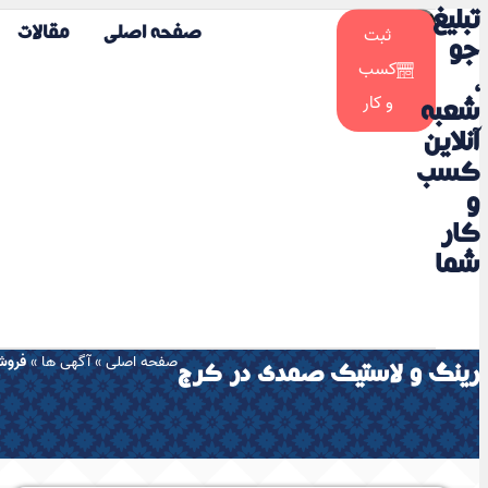
تبلیغ
☀️
ثبت
صفحه اصلی
مقالات
🌙
جو
کسب
،
و کار
شعبه
آنلاین
کسب
و
کار
شما
صفحه اصلی
»
آگهی ها
»
فروش
رینگ و لاستیک صمدی در کرج