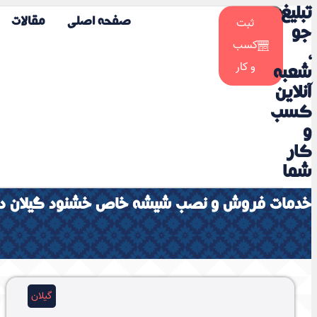
تبلیغ
☀️
ثبت
صفحه اصلی
مقالات
🌙
جو
کسب
،
و کار
شعبه
آنلاین
کسب
و
کار
شما
خدمات فروش و نصب شیشه خاص خشنود گیلان د
گیلان