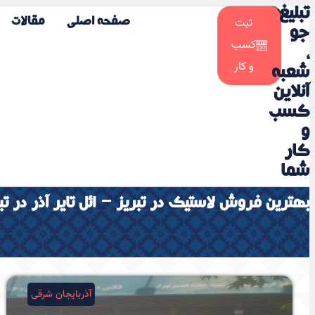
تبلیغ
☀️
ثبت
صفحه اصلی
مقالات
🌙
جو
کسب
،
و کار
شعبه
آنلاین
کسب
و
کار
شما
بهترین فروش لاستیک در تبریز – ائل تایر آذر در تب
آذربایجان شرقی