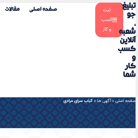
تبلیغ
☀️
ثبت
صفحه اصلی
مقالات
🌙
جو
کسب
،
و کار
شعبه
آنلاین
کسب
و
کار
شما
صفحه اصلی
»
آگهی ها
»
کباب سرای مرادی