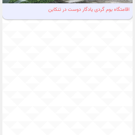
اقامتگاه بوم گردی یادگار دوست در تنکابن