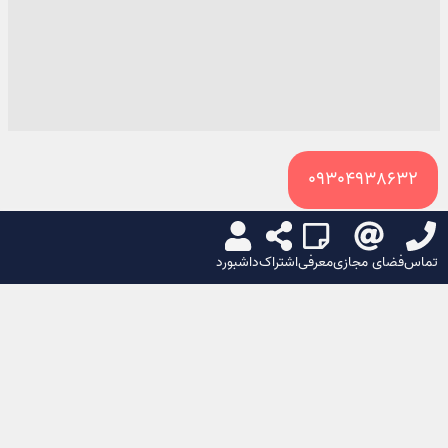
09304938632
سبد خرید
تماس
فضای مجازی
معرفی
اشتراک
داشبورد
🌙
☀️
اشتراک گذاری
آهن آلات غلامپور در بابلسر