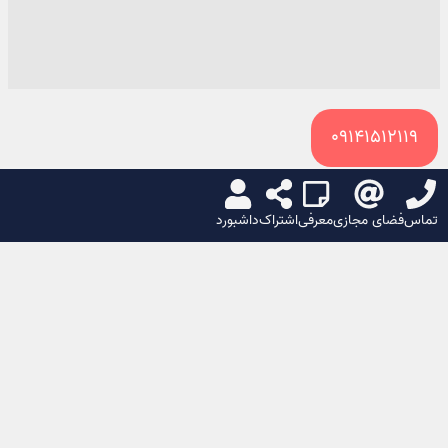
09141512119
سبد خرید
تماس
فضای مجازی
معرفی
اشتراک
داشبورد
🌙
☀️
اشتراک گذاری
بازرگانی حبوبات و خشکبار برادران بهروزی در
اردبیل