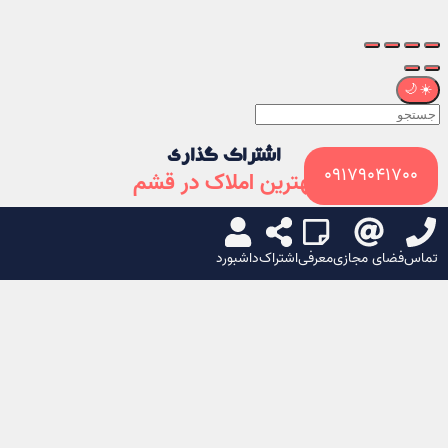
🌙
☀️
اشتراک گذاری
09179041700
بهترین املاک در قشم
من را اسکن کن
تماس
فضای مجازی
معرفی
اشتراک
داشبورد
شبکه های اجتماعی