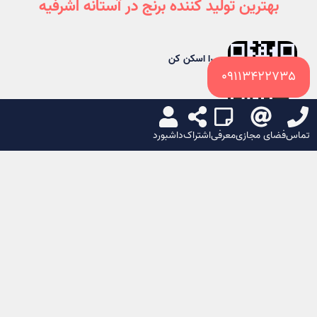
بهترین تولید کننده برنج در آستانه اشرفیه
من را اسکن کن
09113422735
تماس
فضای مجازی
معرفی
اشتراک
داشبورد
شبکه های اجتماعی
ایکس
لینکدین
تلگرام
واتساپ
یا
کپی لینک