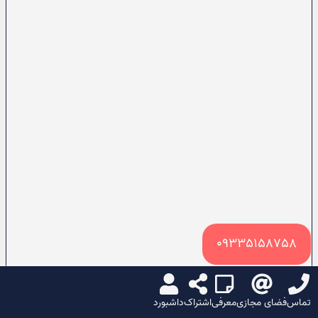
09335158758
تماس
فضای مجازی
معرفی
اشتراک
داشبورد