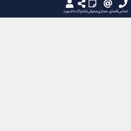
تماس
فضای مجازی
معرفی
اشتراک
داشبورد
🌙
☀️
اشتراک گذاری
تابلوساز سهیل در شیراز – بهترین تابلوساز در
شیراز
من را اسکن کن
شبکه های اجتماعی