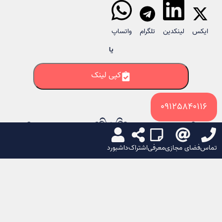
ایکس
لینکدین
تلگرام
واتساپ
یا
کپی لینک
09125840116
ارتباط با تالار پذیرایی رسپینا در تهران
تماس
فضای مجازی
معرفی
اشتراک
داشبورد
از طریق راه‌های زیر می‌تواتید به‌صورت مستقیم با ما
در ارتباط باشید:
تلفن (های) تماس:
تلفن تماس اول
تلفن تماس دوم