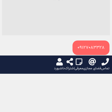
09127083328
سبد خرید
تماس
فضای مجازی
معرفی
اشتراک
داشبورد
🌙
☀️
اشتراک گذاری
تولید فیلتر های آلومینیومی پویا فیلتر نوین در