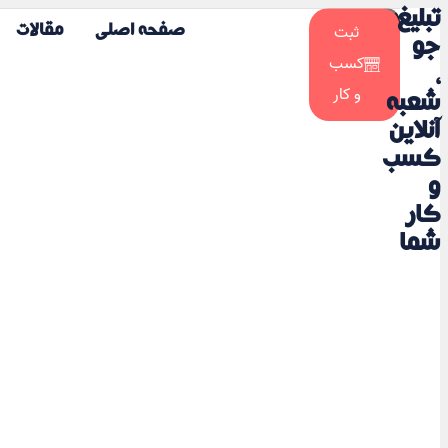
تبلیغ
☀️
ثبت
صفحه اصلی
مقالات
🌙
جو
کسب
،
و کار
شعبه
آنلاین
کسب
و
کار
شما