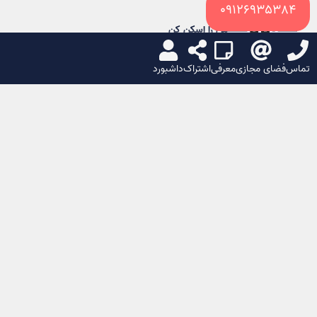
09126935384
من را اسکن کن
تماس
فضای مجازی
معرفی
اشتراک
داشبورد
شبکه های اجتماعی
ایکس
لینکدین
تلگرام
واتساپ
یا
کپی لینک