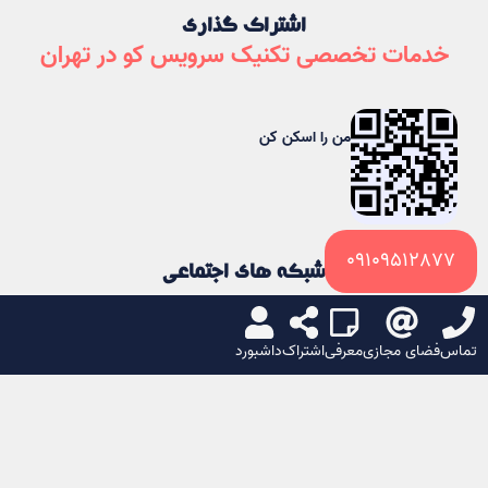
اشتراک گذاری
خدمات تخصصی تکنیک سرویس کو در تهران
من را اسکن کن
09109512877
شبکه های اجتماعی
تماس
فضای مجازی
معرفی
اشتراک
داشبورد
ایکس
لینکدین
تلگرام
واتساپ
یا
کپی لینک