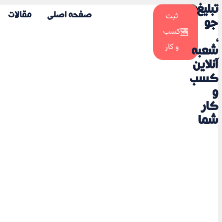
تبلیغ
☀️
ثبت
صفحه اصلی
مقالات
🌙
جو
کسب
،
و کار
شعبه
آنلاین
کسب
و
کار
شما