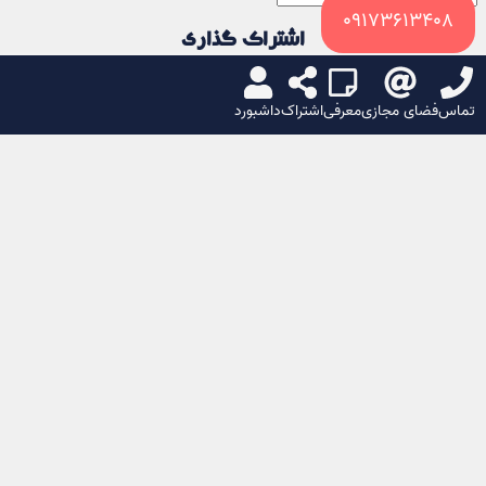
09173613408
اشتراک گذاری
شیشه اتومبیل سپاهان در بندرعباس
تماس
فضای مجازی
معرفی
اشتراک
داشبورد
من را اسکن کن
شبکه های اجتماعی
ایکس
لینکدین
تلگرام
واتساپ
یا
کپی لینک