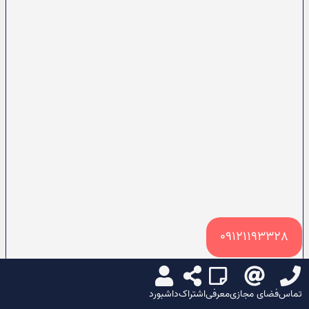
09121193328
تماس
فضای مجازی
معرفی
اشتراک
داشبورد