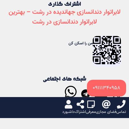
اشتراک گذاری
لابراتوار دندانسازی جهاندیده در رشت – بهترین
لابراتوار دندانسازی در رشت
من را اسکن کن
شبکه های اجتماعی
09111340958
ایکس
لینکدین
تلگرام
واتساپ
تماس
فضای مجازی
معرفی
اشتراک
داشبورد
یا