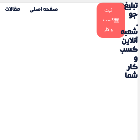
تبلیغ
☀️
ثبت
صفحه اصلی
مقالات
🌙
جو
کسب
،
و کار
شعبه
آنلاین
کسب
و
کار
شما