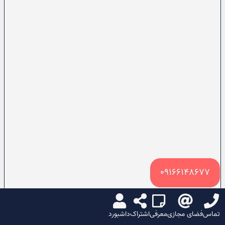
09166148677
تماس
فضای مجازی
معرفی
اشتراک
داشبورد