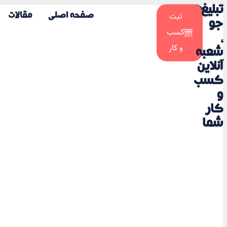
تبلیغ
☀️
ثبت
صفحه اصلی
مقالات
🌙
جو
کسب
،
و کار
شعبه
آنلاین
کسب
و
کار
شما