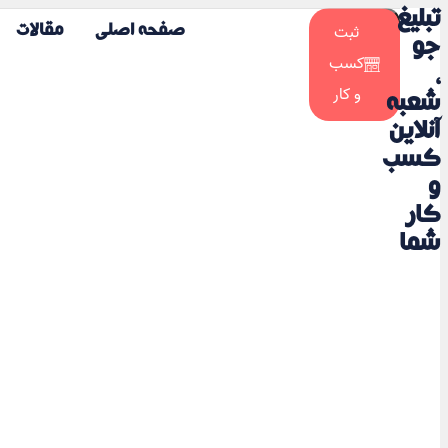
تبلیغ
☀️
ثبت
صفحه اصلی
مقالات
🌙
جو
کسب
،
و کار
شعبه
آنلاین
کسب
و
کار
شما