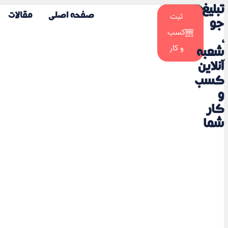
تبلیغ
☀️
ثبت
صفحه اصلی
مقالات
🌙
جو
کسب
،
و کار
شعبه
آنلاین
کسب
و
کار
شما